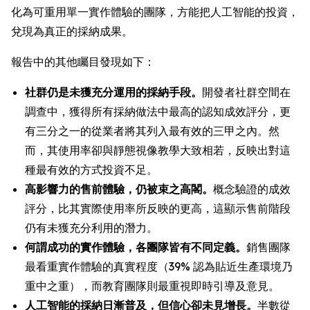
化為可重用單一實作體驗的團隊，方能把人工智能的投資，
兌現為真正的採納成果。
報告中的其他矚目發現如下：
社群仍是未獲充分運用的採納手段。
開發者社群空間在
調查中，獲得所有採納做法中最高的認知成效評分，更
有三分之一的從業者將其列入最有效的三甲之內。然
而，其使用率卻與靜態視像教學大致相若，反映出對這
種最有效的方式投資不足。
高影響力的售前體驗，仍被束之高閣。
概念驗證的成效
評分，比其實際使用率所反映的更高，這顯示售前階段
仍有未獲充分利用的潛力。
何謂成功的實作體驗，各團隊皆有不同定義。
銷售團隊
最看重實作體驗的真實程度（39% 認為貼近生產環境乃
重中之重），而教育團隊則最重視即時引導及意見。
人工智能的採納日漸普及，但信心卻未見增長。
半數從