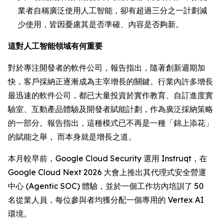
業者自稱廣泛使用人工智能，卻有超過三分之一計劃減
少使用，皆因憂慮其是否準確、內容是否夠新。
這對人工智能領域有何重要
對於專注開發者的軟件公司，報告指出，隨著創新週期加
快，客戶採納正逐漸成為主宰增長的關鍵。行業內許多增長
最迅速的軟件公司，都已大量投資於實作教育、自訂進度實
驗室、互動產品體驗及開發者賦能計劃，作為廣泛採納策略
的一部分。報告指出，這種模式已不再是一種「錦上添花」
的賦能之舉， 而本身就是增長之道。
本月較早前，Google Cloud Security 選用 Instruqt，在
Google Cloud Next 2026 大會上推出其代理式安全營運
中心 (Agentic SOC) 體驗，並於一個工作坊內培訓了 50
名從業人員，每位參與者均獲分配一個專用的 Vertex AI
環境。