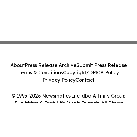
About
Press Release Archive
Submit Press Release
Terms & Conditions
Copyright/DMCA Policy
Privacy Policy
Contact
© 1995-2026 Newsmatics Inc. dba Affinity Group
Publishing & Tech Life Virgin Islands. All Rights
Reserved.
Cookie Settings / Your Privacy Choices