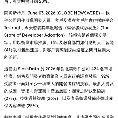
會，可大幅提升約 50%。
阿姆斯特丹, June 03, 2026 (GLOBE NEWSWIRE) -- 軟
件公司用作引導開發人員、客戶及潛在客戶的實作採納平台
Instruqt，今天發表其年度報告
《開發者採納狀況》(The
State of Developer Adoption)
。該報告是首個獨立基
準，用以衡量市場推廣、銷售及教育部門如何應對人工智能
(AI) 功能推出速度，與客戶實際能採納速度之間日益擴大
的差距。
這份由 SlashData 於 2026 年對北美軟件公司 424 名市場
推廣、銷售及開發者教育從業人員進行的調查發現，92%
受訪者正面對至少一項重大的開發者採納挑戰。最多人提及
的成因，皆指向營運而非產品層面：團隊之間缺乏協調
(27%)、技術過於複雜 (26%)，以及產品每週發佈時難以確
保內容準確 (25%)。
數據表明，採用實作學習體驗的組織，其成果之間存在明顯