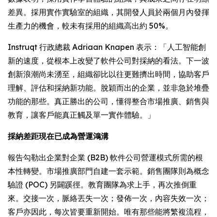
差異。採用實作實驗室的組織，其開發人員於兩個月內發揮
生產力的機會，較未有採用的組織高出約 50%。
Instruqt 行政總裁 Adriaan Knapen 表示：「人工智能創
新的速度，從根本上改變了軟件公司對採納的看法。下一波
創新浪潮尚未湧至，組織卻比以往更難擠出時間，協助客戶
理解、評估和採納新功能。脫穎而出的企業，並非急於堆疊
功能的那些。真正勝出的公司，懂得整合市場推廣、銷售與
教育，讓客戶能真正觸及單一實作體驗。」
採納差距現在已成為營運鴻溝
報告勾勒出企業對企業 (B2B) 軟件公司營運模式所需的根
本性轉變。市場推廣部門自建一套示範。銷售團隊則為概念
驗證 (POC) 另闢蹊徑。教育團隊為求上手，再次推倒重
來。交接一次，脈絡丟失一次；發佈一次，內容失效一次；
客戶亦因此，每次皆要重新開始。唯有那些能將繁複流程，