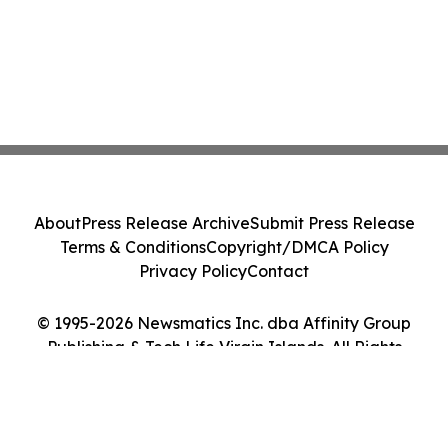
About
Press Release Archive
Submit Press Release
Terms & Conditions
Copyright/DMCA Policy
Privacy Policy
Contact
© 1995-2026 Newsmatics Inc. dba Affinity Group
Publishing & Tech Life Virgin Islands. All Rights
Reserved.
Cookie Settings / Your Privacy Choices