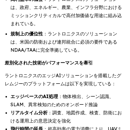
は、政府、エネルギー、農業、インフラ分野における
ミッションクリティカルで高付加価値な用途に組み込
まれている。
規制上の優位性
：ラントロニクスのソリューション
は、米国の防衛および連邦統合に必須の要件である
NDAA/TAAに完全準拠している。
差別化された技術がパフォーマンスを牽引
ラントロニクスのエッジAIソリューションを搭載したグ
レムジーのプラットフォームは以下を実現している：
エッジベースのAI処理
：物体検出、シーン認識、
SLAM、異常検知のためのオンボード推論
リアルタイム分析
：調査、地図作成、検査、防衛にお
ける運用上の意思決定を強化
飛行時間の延長
：超高効率の電力消費により、UAVミ