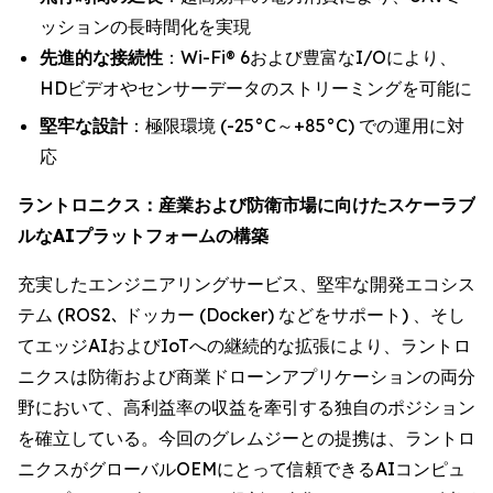
ッションの長時間化を実現
先進的な接続性
：Wi-Fi® 6および豊富なI/Oにより、
HDビデオやセンサーデータのストリーミングを可能に
堅牢な設計
：極限環境 (-25°C～+85°C) での運用に対
応
ラントロニクス：産業および防衛市場に向けたスケーラブ
ルなAIプラットフォームの構築
充実したエンジニアリングサービス、堅牢な開発エコシス
テム (ROS2､ ドッカー (Docker) などをサポート) 、そし
てエッジAIおよびIoTへの継続的な拡張により、ラントロ
ニクスは防衛および商業ドローンアプリケーションの両分
野において、高利益率の収益を牽引する独自のポジション
を確立している。今回のグレムジーとの提携は、ラントロ
ニクスがグローバルOEMにとって信頼できるAIコンピュ