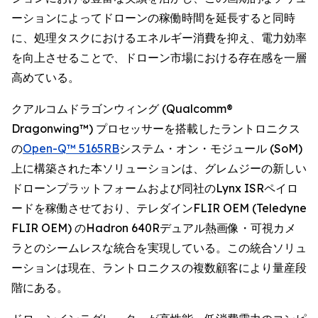
ーションによってドローンの稼働時間を延長すると同時
に、処理タスクにおけるエネルギー消費を抑え、電力効率
を向上させることで、ドローン市場における存在感を一層
高めている。
クアルコムドラゴンウィング (Qualcomm®
Dragonwing™) プロセッサーを搭載したラントロニクス
の
Open-Q™ 5165RB
システム・オン・モジュール (SoM)
上に構築された本ソリューションは、グレムジーの新しい
ドローンプラットフォームおよび同社のLynx ISRペイロ
ードを稼働させており、テレダインFLIR OEM (Teledyne
FLIR OEM) のHadron 640Rデュアル熱画像・可視カメ
ラとのシームレスな統合を実現している。この統合ソリュ
ーションは現在、ラントロニクスの複数顧客により量産段
階にある。