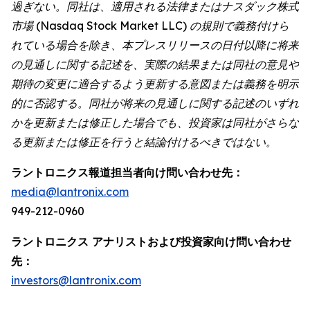
過ぎない。同社は、適用される法律またはナスダック株式
市場 (Nasdaq Stock Market LLC) の規則で義務付けら
れている場合を除き、本プレスリリースの日付以降に将来
の見通しに関する記述を、実際の結果または同社の意見や
期待の変更に適合するよう更新する意図または義務を明示
的に否認する。同社が将来の見通しに関する記述のいずれ
かを更新または修正した場合でも、投資家は同社がさらな
る更新または修正を行うと結論付けるべきではない。
ラントロニクス報道担当者向け問い合わせ先：
media@lantronix.com
949-212-0960
ラントロニクス アナリストおよび投資家向け問い合わせ
先：
investors@lantronix.com