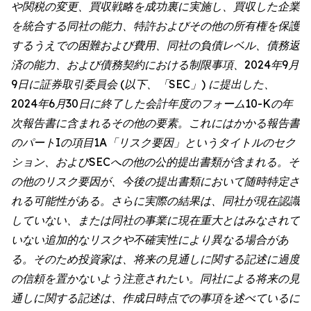
や関税の変更、買収戦略を成功裏に実施し、買収した企業
を統合する同社の能力、特許およびその他の所有権を保護
するうえでの困難および費用、同社の負債レベル、債務返
済の能力、および債務契約における制限事項、2024年9月
9日に証券取引委員会 (以下、「SEC」) に提出した、
2024年6月30日に終了した会計年度のフォーム10-Kの年
次報告書に含まれるその他の要素。これにはかかる報告書
のパートIの項目1A「リスク要因」というタイトルのセク
ション、およびSECへの他の公的提出書類が含まれる。そ
の他のリスク要因が、今後の提出書類において随時特定さ
れる可能性がある。さらに実際の結果は、同社が現在認識
していない、または同社の事業に現在重大とはみなされて
いない追加的なリスクや不確実性により異なる場合があ
る。そのため投資家は、将来の見通しに関する記述に過度
の信頼を置かないよう注意されたい。同社による将来の見
通しに関する記述は、作成日時点での事項を述べているに