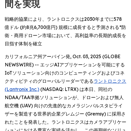
間を実現
戦略的協業により、ラントロニクスは2030年までに578
億ドル (約8兆6,700億円) 規模に成長すると予測される*防
衛・商用ドローン市場において、高利益率の長期的成長を
目指す体制を確立
カリフォルニア州アーバイン発, Oct. 03, 2025 (GLOBE
NEWSWIRE) -- エッジAIアプリケーションを可能にする
IoTソリューション向けのコンピューティングおよびコネ
クティビティのグローバルリーダーである
ラントロニクス
(Lantronix Inc.)
(NASDAQ: LTRX) は本日、同社の
NDAA/TAA準拠ソリューションが、ドローンおよび無人
航空機 (UAV) 向けの先進的なカメラジンバルスタビライ
ザーを製造する世界的企業グレムジー (Gremsy) に採用さ
れたことを発表した。ラントロニクスはカメラアプリケー
ションにおける豊富な実績を活かし、この画期的なソリュ