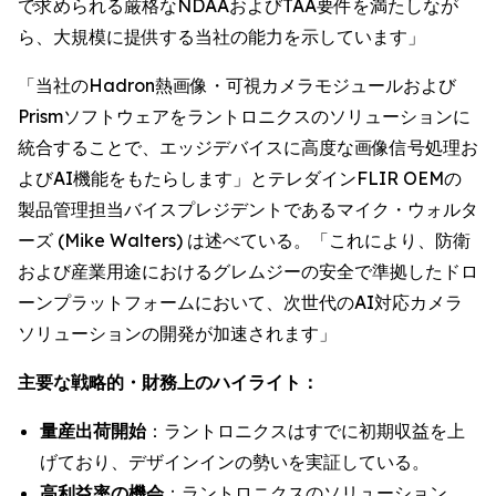
で求められる厳格なNDAAおよびTAA要件を満たしなが
ら、大規模に提供する当社の能力を示しています」
「当社のHadron熱画像・可視カメラモジュールおよび
Prismソフトウェアをラントロニクスのソリューションに
統合することで、エッジデバイスに高度な画像信号処理お
よびAI機能をもたらします」とテレダインFLIR OEMの
製品管理担当バイスプレジデントであるマイク・ウォルタ
ーズ (Mike Walters) は述べている。「これにより、防衛
および産業用途におけるグレムジーの安全で準拠したドロ
ーンプラットフォームにおいて、次世代のAI対応カメラ
ソリューションの開発が加速されます」
主要な戦略的・財務上のハイライト：
量産出荷開始
：ラントロニクスはすでに初期収益を上
げており、デザインインの勢いを実証している。
高利益率の機会
：ラントロニクスのソリューション