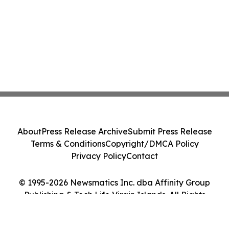
About
Press Release Archive
Submit Press Release
Terms & Conditions
Copyright/DMCA Policy
Privacy Policy
Contact
© 1995-2026 Newsmatics Inc. dba Affinity Group
Publishing & Tech Life Virgin Islands. All Rights
Reserved.