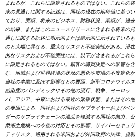
まれるが、これらに限定されるものではない。これらの将
来の見通しに関する記述は、同社の現在の期待値に基づい
ており、実績、将来のビジネス、財務状況、業績が、過去
の結果、またはこのニュースリリースに含まれる将来の見
通しに関する記述に明示的または暗示的に示されているも
のと大幅に異なる、重大なリスクと不確実性がある。潜在
的なリスクおよび不確実性には、以下が含まれるがこれら
に限定されるものではない。顧客の購買決定への影響を含
む、地域および世界経済の状況の悪化や市場の不安定化が
当社の事業に及ぼす影響などの要因、新型コロナウイルス
感染症のパンデミックやその他の流行、戦争、ヨーロッ
パ、アジア、中東における最近の緊張状態、またはその他
の要因による、同社および同社のサプライヤーおよびベン
ダーのサプライチェーンの混乱を軽減する同社の能力、公
衆衛生危機への今後の対応とその影響、サイバーセキュリ
ティリスク、適用される米国および外国政府の法律、規制