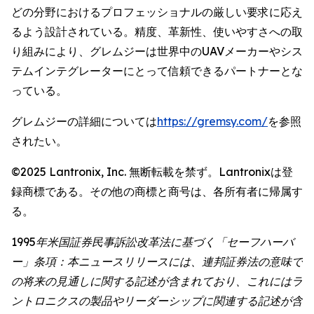
どの分野におけるプロフェッショナルの厳しい要求に応え
るよう設計されている。精度、革新性、使いやすさへの取
り組みにより、グレムジーは世界中のUAVメーカーやシス
テムインテグレーターにとって信頼できるパートナーとな
っている。
グレムジーの詳細については
https://gremsy.com/
を参照
されたい。
©2025 Lantronix, Inc. 無断転載を禁ず。Lantronixは登
録商標である。その他の商標と商号は、各所有者に帰属す
る。
1995年米国証券民事訴訟改革法に基づく「セーフハーバ
ー」条項：本ニュースリリースには、連邦証券法の意味で
の将来の見通しに関する記述が含まれており、これにはラ
ントロニクスの製品やリーダーシップに関連する記述が含