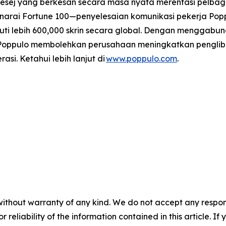
j yang berkesan secara masa nyata merentasi pelbagai 
narai Fortune 100—penyelesaian komunikasi pekerja Poppu
uti lebih 600,000 skrin secara global. Dengan menggabu
, Poppulo membolehkan perusahaan meningkatkan pengl
i. Ketahui lebih lanjut di
www.poppulo.com
.
without warranty of any kind. We do not accept any responsib
r reliability of the information contained in this article. I