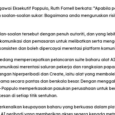
ai Eksekutif Poppulo, Ruth Fornell berkata: “Apabila p
oalan-soalan sukar: Bagaimana anda menguruskan risik
lan-soalan tersebut dengan penuh autoriti, dan yang leb
 komunikasi dan pemasaran untuk melibatkan serta men
isten dan boleh dipercayai merentasi platform komunika
lo sedang mempercepatkan pelancaran suite baharu alat 
unikasi merentasi saluran pekerja dan rangkaian papan 
ngan hiperperibadi dan
Create,
iaitu alat yang membol
i jenama secara pantas dan berskala besar. Dengan mengg
—Poppulo memperkasakan pasukan perusahaan untuk berg
san di setiap titik sentuhan.
erkenalkan keupayaan baharu yang berkuasa dalam plat
I peribadi yang memberikan akses segera kepada metrik