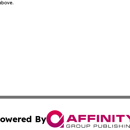
 above.
owered By