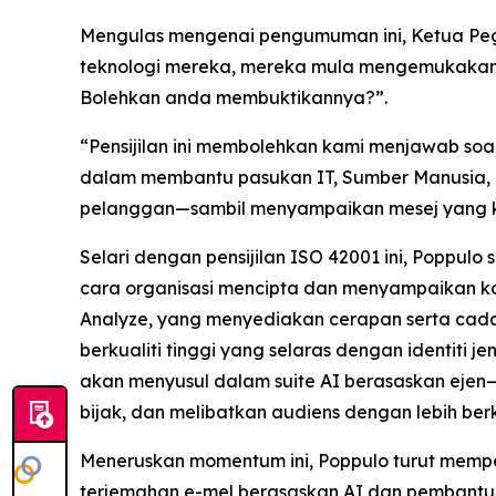
Mengulas mengenai pengumuman ini, Ketua Pegaw
teknologi mereka, mereka mula mengemukakan s
Bolehkan anda membuktikannya?”.
“Pensijilan ini membolehkan kami menjawab soa
dalam membantu pasukan IT, Sumber Manusia,
pelanggan—sambil menyampaikan mesej yang kons
Selari dengan pensijilan ISO 42001 ini, Poppu
cara organisasi mencipta dan menyampaikan kom
Analyze,
yang menyediakan cerapan serta cada
berkualiti tinggi yang selaras dengan identit
akan menyusul dalam suite AI berasaskan ejen
bijak, dan melibatkan audiens dengan lebih berke
Meneruskan momentum ini, Poppulo turut memp
terjemahan e-mel berasaskan AI dan pembantu A