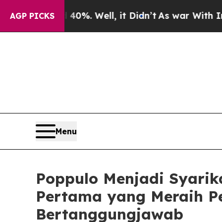
und 40%. Well, it Didn’t
As war With Iran Drove
AGP PICKS
Menu
Poppulo Menjadi Syarik
Pertama yang Meraih Pe
Bertanggungjawab