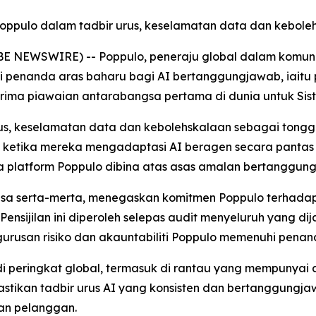
 Poppulo dalam tadbir urus, keselamatan data dan kebol
E NEWSWIRE) -- Poppulo, peneraju global dalam komunikas
nanda aras baharu bagi AI bertanggungjawab, iaitu pe
rima piawaian antarabangsa pertama di dunia untuk Si
rus, keselamatan data dan kebolehskalaan sebagai tongga
etika mereka mengadaptasi AI beragen secara pantas 
 platform Poppulo dibina atas asas amalan bertanggung
 kuasa serta-merta, menegaskan komitmen Poppulo terha
ensijilan ini diperoleh selepas audit menyeluruh yang dij
rusan risiko dan akauntabiliti Poppulo memenuhi penan
 peringkat global, termasuk di rantau yang mempunyai a
emastikan tadbir urus AI yang konsisten dan bertanggung
an pelanggan.