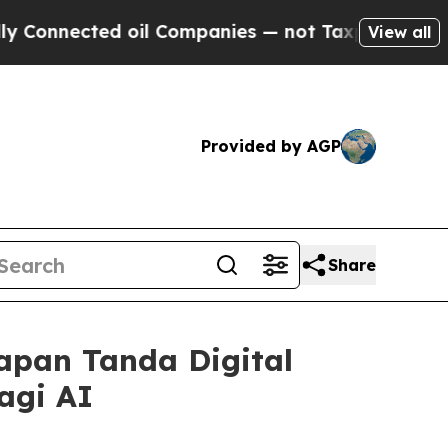
ected oil Companies — not Taxpayers — the Chanc
View all
Provided by AGP
Share
apan Tanda Digital
agi AI