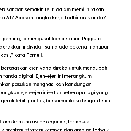
erusahaan semakin teliti dalam memilih rakan
o AI? Apakah rangka kerja tadbir urus anda?
ih penting, ia mengukuhkan peranan Poppulo
ggerakkan individu—sama ada pekerja mahupun
si,” kata Fornell.
AI berasaskan ejen yang direka untuk mengubah
tanda digital. Ejen-ejen ini merangkumi
ehkan pasukan menghasilkan kandungan
abungkan ejen-ejen ini—dan beberapa lagi yang
erak lebih pantas, berkomunikasi dengan lebih
form komunikasi pekerjanya, termasuk
 prestasi, strategi kempen dan amalan terbaik.