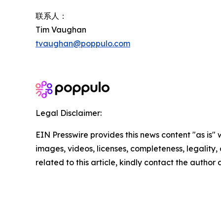
联系人：
Tim Vaughan
tvaughan@poppulo.com
Legal Disclaimer:
EIN Presswire provides this news content "as is" 
images, videos, licenses, completeness, legality, o
related to this article, kindly contact the author