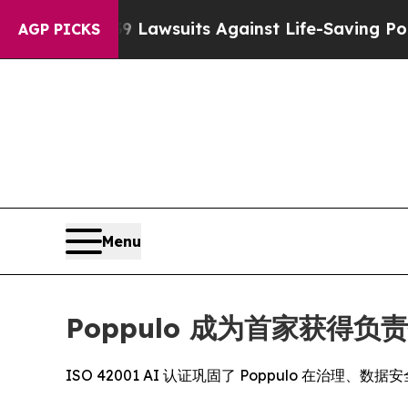
ood’s 239 Lawsuits Against Life-Saving Policies
H
AGP PICKS
Menu
Poppulo 成为首家获得负
ISO 42001 AI 认证巩固了 Poppulo 在治理