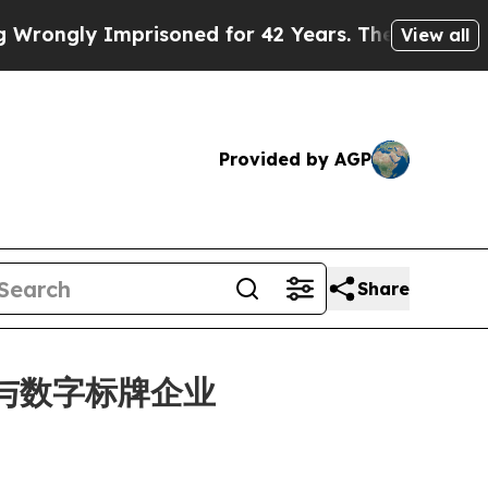
gly Imprisoned for 42 Years. The State Says No.
View all
Provided by AGP
Share
通讯与数字标牌企业