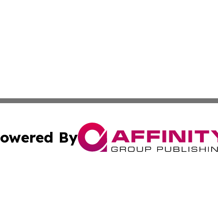
owered By
ubmit Press Release
Terms & Conditions
Copyright/DMCA
Inc. dba Affinity Group Publishing & Tech Life Virgin Islan
Cookie Settings / Your Privacy Choices