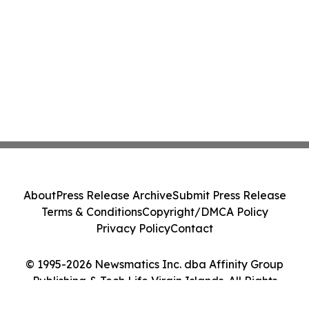
About
Press Release Archive
Submit Press Release
Terms & Conditions
Copyright/DMCA Policy
Privacy Policy
Contact
© 1995-2026 Newsmatics Inc. dba Affinity Group
Publishing & Tech Life Virgin Islands. All Rights
Reserved.