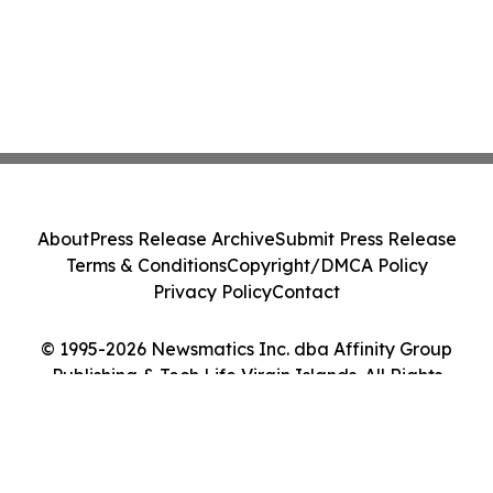
About
Press Release Archive
Submit Press Release
Terms & Conditions
Copyright/DMCA Policy
Privacy Policy
Contact
© 1995-2026 Newsmatics Inc. dba Affinity Group
Publishing & Tech Life Virgin Islands. All Rights
Reserved.
Cookie Settings / Your Privacy Choices